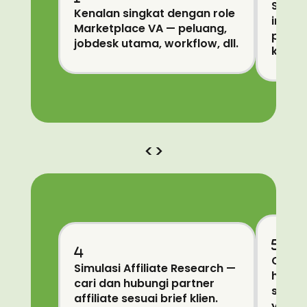
Simula
Kenalan singkat dengan role
input 
Marketplace VA — peluang,
produ
jobdesk utama, workflow, dll.
klien 
<
>
Cara 
Simulasi Affiliate Research —
hasil 
cari dan hubungi partner
sample
affiliate sesuai brief klien.
yang l