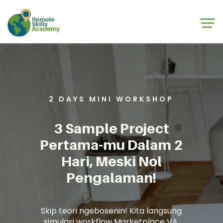
Skip to main content
Skip to footer
2 DAYS MINI WORKSHOP
3 Sample Project
Pertama-mu Dalam 2
Hari, Meski Nol
Pengalaman!
Skip teori ngebosenin! Kita langsung
simulasi workflow Marketplace VA,