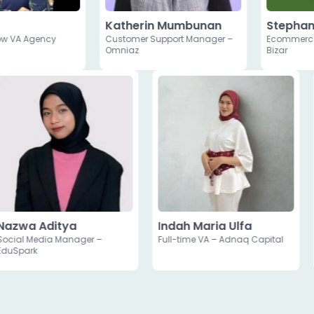
Katherin Mumbunan
Stephany
w VA Agency
Customer Support Manager –
Ecommerce S
Omniaz
Bizar
Nazwa Aditya
Indah Maria Ulfa
Social Media Manager –
Full-time VA – Adnaq Capital
EduSpark