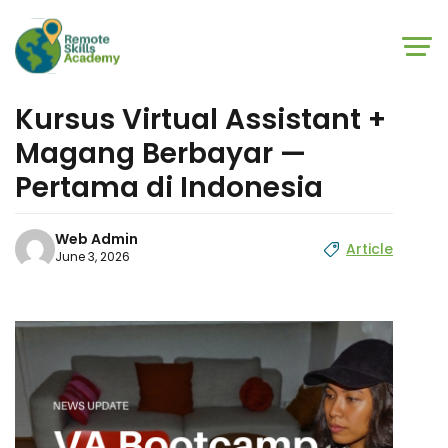
Skip to main content
Skip to footer
Kursus Virtual Assistant +
Magang Berbayar —
Pertama di Indonesia
Web Admin
Article
June 3, 2026